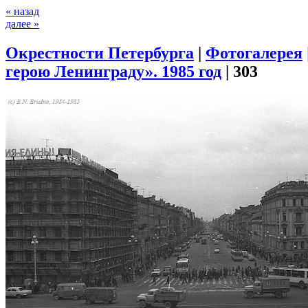
« назад
далее »
Окрестности Петербурга
|
Фотогалерея
герою Ленинграду». 1985 год
|
303