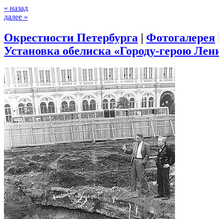
« назад
далее »
Окрестности Петербурга
|
Фотогалерея
Установка обелиска «Городу-герою Лени