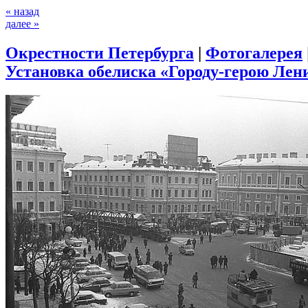
« назад
далее »
Окрестности Петербурга
|
Фотогалерея
Установка обелиска «Городу-герою Лени