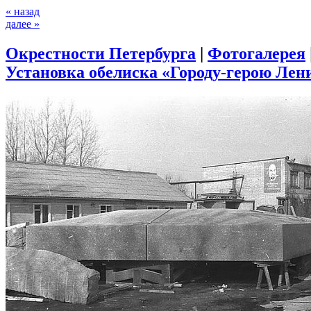
« назад
далее »
Окрестности Петербурга
|
Фотогалерея
Установка обелиска «Городу-герою Лени