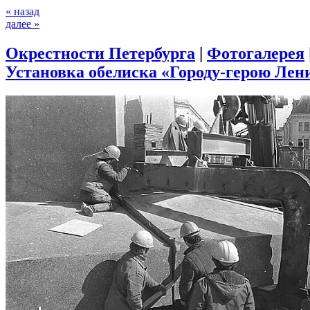
« назад
далее »
Окрестности Петербурга
|
Фотогалерея
Установка обелиска «Городу-герою Лени