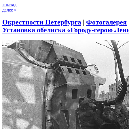
« назад
далее »
Окрестности Петербурга
|
Фотогалерея
Установка обелиска «Городу-герою Лени