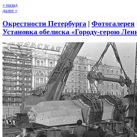
« назад
далее »
Окрестности Петербурга
|
Фотогалерея
Установка обелиска «Городу-герою Лени