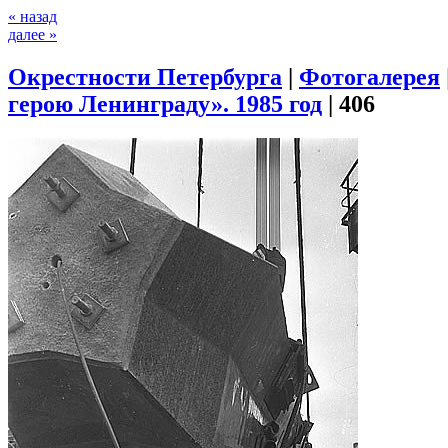
« назад
далее »
Окрестности Петербурга
|
Фотогалерея
герою Ленинграду». 1985 год
|
406