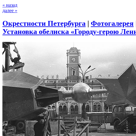
« назад
далее »
Окрестности Петербурга
|
Фотогалерея
Установка обелиска «Городу-герою Лени