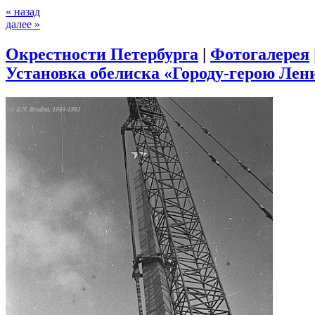
« назад
далее »
Окрестности Петербурга
|
Фотогалерея
Установка обелиска «Городу-герою Лени