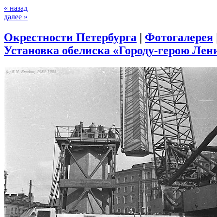
« назад
далее »
Окрестности Петербурга
|
Фотогалерея
Установка обелиска «Городу-герою Лени