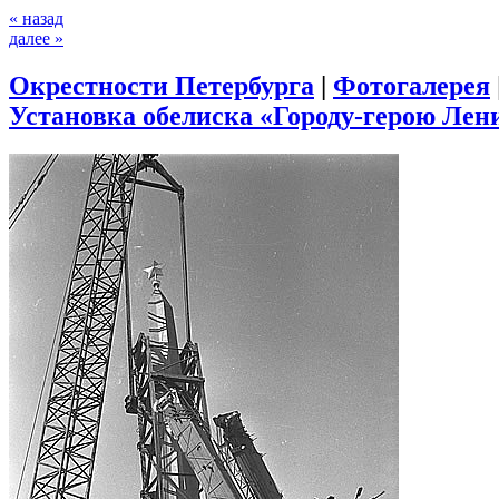
« назад
далее »
Окрестности Петербурга
|
Фотогалерея
Установка обелиска «Городу-герою Лени