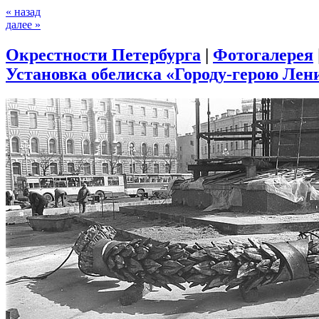
« назад
далее »
Окрестности Петербурга
|
Фотогалерея
Установка обелиска «Городу-герою Лени