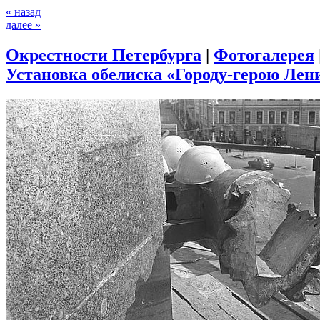
« назад
далее »
Окрестности Петербурга
|
Фотогалерея
Установка обелиска «Городу-герою Лени