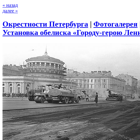
« назад
далее »
Окрестности Петербурга
|
Фотогалерея
Установка обелиска «Городу-герою Лени