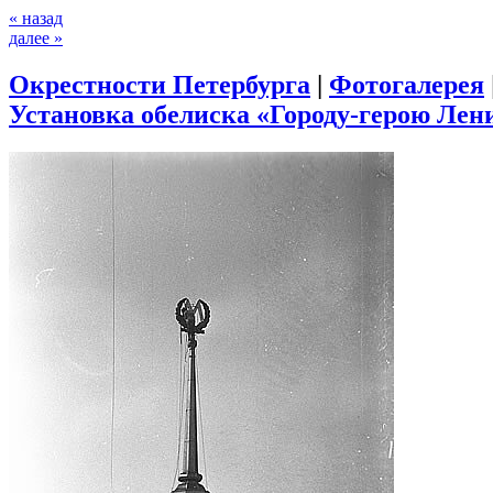
« назад
далее »
Окрестности Петербурга
|
Фотогалерея
Установка обелиска «Городу-герою Лени