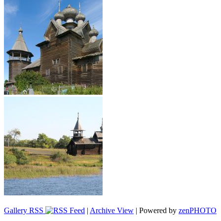
Gallery RSS
|
Archive View
| Powered by
zen
PHOTO